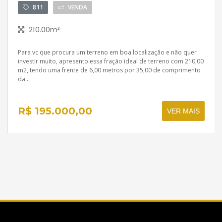
811
VENDA
210.00m²
Para vc que procura um terreno em boa localização e não quer
investir muito, apresento essa fração ideal de terreno com 210,00
m2, tendo uma frente de 6,00 metros por 35,00 de comprimento
da...
R$ 195.000,00
VER MAIS