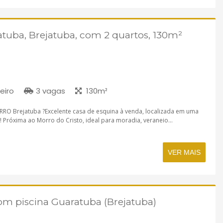
tuba, Brejatuba, com 2 quartos, 130m²
eiro
3 vagas
130m²
O Brejatuba ?Excelente casa de esquina à venda, localizada em uma
! Próxima ao Morro do Cristo, ideal para moradia, veraneio...
VER MAIS
om piscina Guaratuba (Brejatuba)