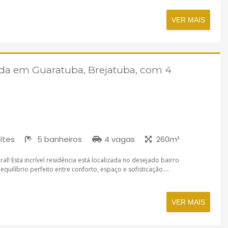
VER MAIS
nda em Guaratuba, Brejatuba, com 4
ítes
5 banheiros
4 vagas
260m²
al! Esta incrível residência está localizada no desejado bairro
quilíbrio perfeito entre conforto, espaço e sofisticação....
VER MAIS