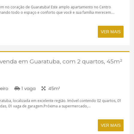
em no coração de Guaratuba! Este amplo apartamento no Centro
onando todo o espaço e conforto que você e sua família merecem....
VER MAIS
 venda em Guaratuba, com 2 quartos, 45m²
eiro
1 vaga
45m²
tuba, localizada em excelente região. Imóvel contendo 02 quartos, 01
radas, 01 vaga de garagem.Próxima a supermercado,...
VER MAIS