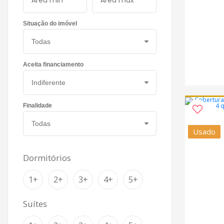
Situação do imóvel
Aceita financiamento
Finalidade
Usado
Dormitórios
1+
2+
3+
4+
5+
Suítes