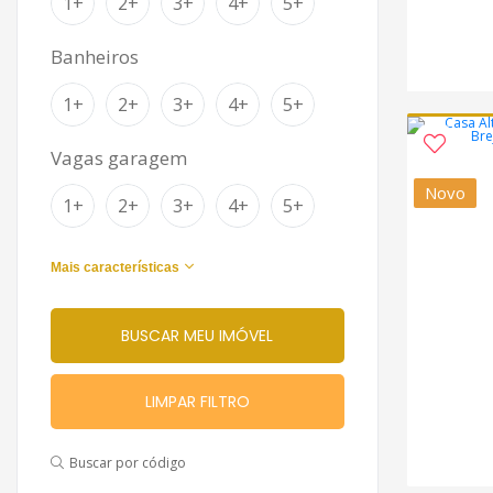
1+
2+
3+
4+
5+
Banheiros
1+
2+
3+
4+
5+
Vagas garagem
Novo
1+
2+
3+
4+
5+
Mais características
LIMPAR FILTRO
Buscar por código