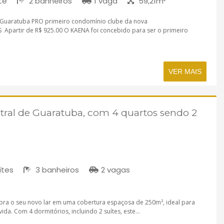
te
2 banheiros
1 vaga
59,21m²
Guaratuba PRO primeiro condomínio clube da nova
partir de R$ 925.00 O KAENA foi concebido para ser o primeiro
VER MAIS
tral de Guaratuba, com 4 quartos sendo 2
ítes
3 banheiros
2 vagas
bra o seu novo lar em uma cobertura espaçosa de 250m², ideal para
a. Com 4 dormitórios, incluindo 2 suítes, este...