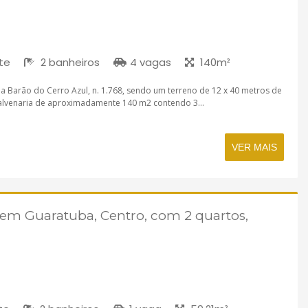
te
2 banheiros
4 vagas
140m²
ua Barão do Cerro Azul, n. 1.768, sendo um terreno de 12 x 40 metros de
alvenaria de aproximadamente 140 m2 contendo 3...
VER MAIS
em Guaratuba, Centro, com 2 quartos,