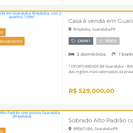
Casa à venda em Guara
Brejatuba, Guaratuba/PR
el
nanciamento
CA0061
VENDA
2 dormitórios
1 banh
? OPORTUNIDADE EM Guaratuba – BAIRR
das regiões mais valorizadas da praia
R$ 529.000,00
Sobrado Alto Padrão c
BREJATUBA, Guaratuba/PR
el