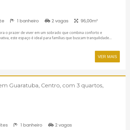
te
1 banheiro
2 vagas
96,00m²
bra o prazer de viver em um sobrado que combina conforto e
ativa, este espaço é ideal para famílias que buscam tranquilidade...
VER MAIS
m Guaratuba, Centro, com 3 quartos,
ítes
1 banheiro
2 vagas