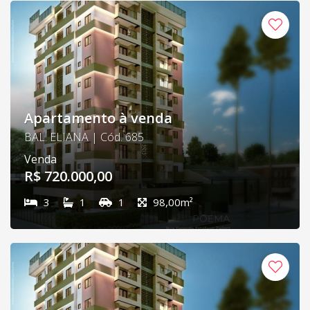
Apartamento à venda
BAL. ELIANA | Cód. 685
Venda
R$ 720.000,00
3
1
1
98,00m²