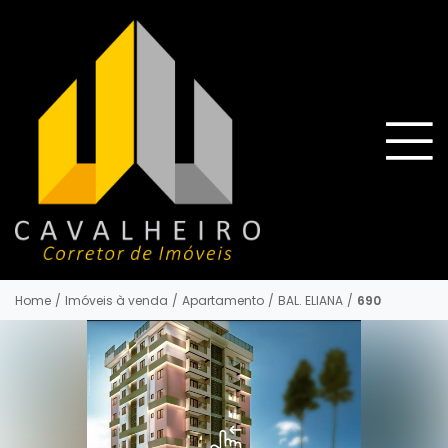
Home
/
Imóveis à venda
/
Apartamento
/
BAL. ELIANA
/
690