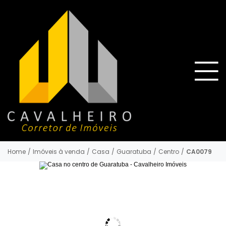
Home
/
Imóveis à venda
/
Casa
/
Guaratuba
/
Centro
/
CA0079