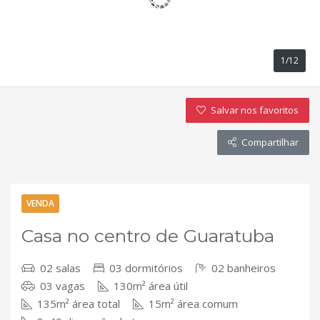
1/12
Salvar nos favoritos
Compartilhar
VENDA
Casa no centro de Guaratuba
02 salas
03 dormitórios
02 banheiros
03 vagas
130m² área útil
135m² área total
15m² área comum