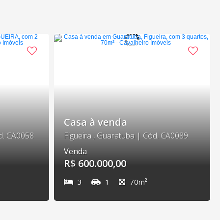
Casa à venda
d. CA0058
Figueira , Guaratuba | Cód. CA0089
Venda
R$ 600.000,00
3
1
70m²