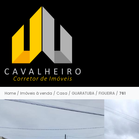
Home
/
Imóveis à venda
/
Casa
/
GUARATUBA
/
FIGUEIRA
/
761