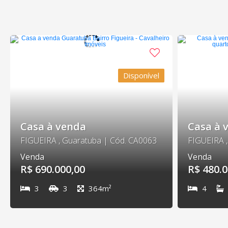
Disponível
Casa à venda
Casa à 
FIGUEIRA , Guaratuba | Cód. CA0063
FIGUEIRA ,
Venda
Venda
R$ 690.000,00
R$ 480.0
3
3
364m²
4