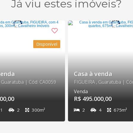
Já viu estes imóveis?
Disponível
venda
Casa à venda
 Guaratuba | Cód. CA0059
FIGUEIRA , Guaratuba | Có
Venda
00,00
R$ 495.000,00
1
2
300m²
2
4
675m²