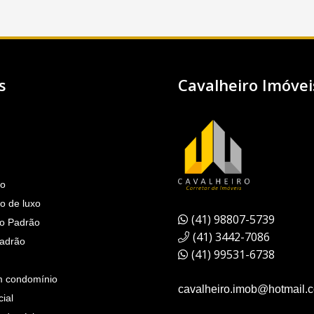
s
Cavalheiro Imóvei
to
o de luxo
(41) 98807-5739
to Padrão
(41) 3442-7086
Padrão
(41) 99531-6738
 condomínio
cavalheiro.imob@hotmail.
ial