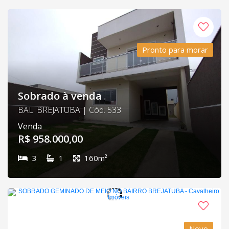
Pronto para morar
Sobrado à venda
BAL. BREJATUBA | Cód. 533
Venda
R$ 958.000,00
3
1
160m²
Novo