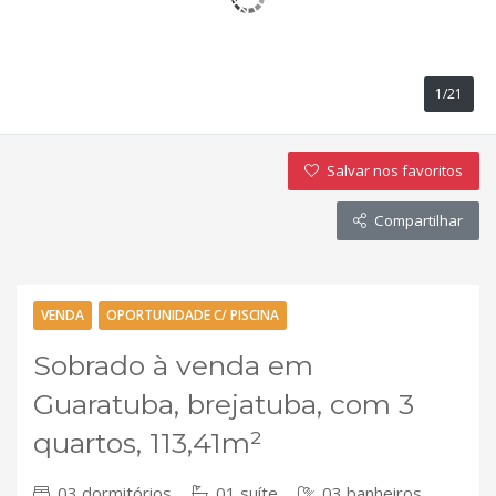
1/21
Salvar nos favoritos
Compartilhar
VENDA
OPORTUNIDADE C/ PISCINA
Sobrado à venda em
Guaratuba, brejatuba, com 3
quartos, 113,41m²
03 dormitórios
01 suíte
03 banheiros