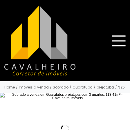
Home
/
Imóveis à venda
/
Sobrado
/
Guaratuba
/
brejatuba
/
925