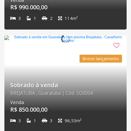
Venda
R$ 990.000,00
3
1
2
114m²
Breve lançamento
Sobrado à venda
BREJATUBA , Guaratuba | Cód. SO0004
Venda
R$ 850.000,00
3
1
3
96,53m²