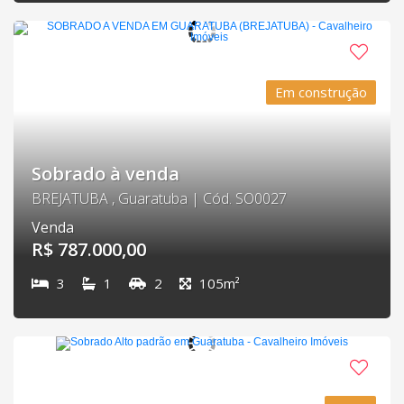
Em construção
Sobrado à venda
BREJATUBA , Guaratuba | Cód. SO0027
Venda
R$ 787.000,00
3
1
2
105m²