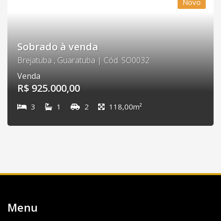
Novo
Sobrado à venda
Brejatuba , Guaratuba | Cód. SO0032
Venda
R$ 925.000,00
3
1
2
118,00m²
Menu