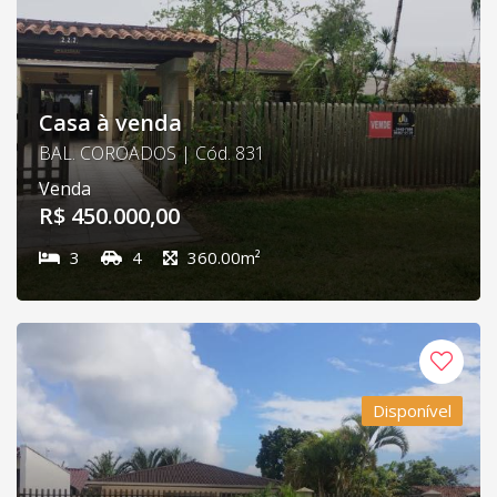
Casa à venda
BAL. COROADOS | Cód. 831
Venda
R$ 450.000,00
3
4
360.00m²
Disponível