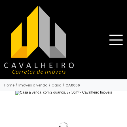
Home
/
Imóveis à venda
/
Casa
/
CA0056