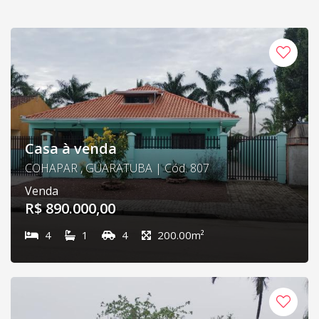
Casa à venda
COHAPAR , GUARATUBA | Cód. 807
Venda
R$ 890.000,00
4
1
4
200.00m²