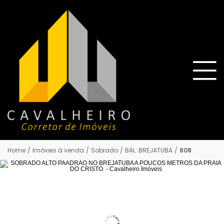
Home
/
Imóveis à venda
/
Sobrado
/
BAL. BREJATUBA
/
808