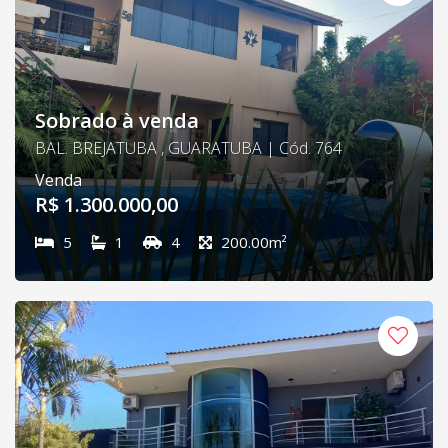
Sobrado à venda
BAL. BREJATUBA , GUARATUBA | Cód. 764
Venda
R$ 1.300.000,00
5
1
4
200.00m²